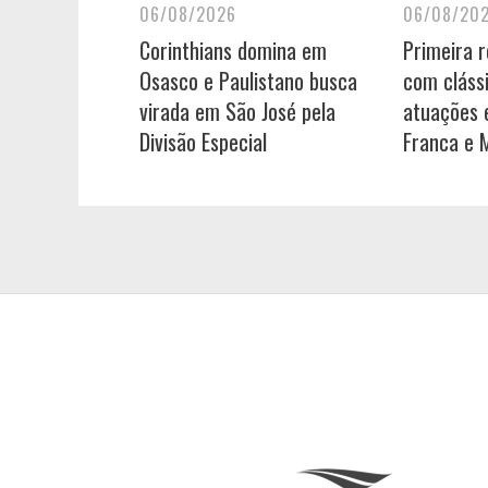
06/08/2026
06/08/20
Corinthians domina em
Primeira 
Osasco e Paulistano busca
com cláss
virada em São José pela
atuações e
Divisão Especial
Franca e 