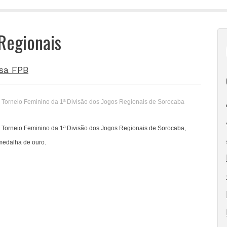
 Regionais
sa FPB
l do Torneio Feminino da 1ª Divisão dos Jogos Regionais de Sorocaba
l do Torneio Feminino da 1ª Divisão dos Jogos Regionais de Sorocaba,
 medalha de ouro.