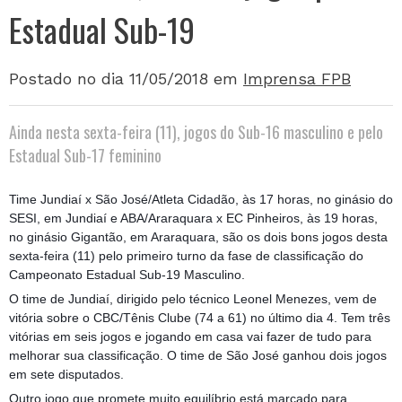
Estadual Sub-19
Postado no dia 11/05/2018
em
Imprensa FPB
Ainda nesta sexta-feira (11), jogos do Sub-16 masculino e pelo
Estadual Sub-17 feminino
Time Jundiaí x São José/Atleta Cidadão, às 17 horas, no ginásio do
SESI, em Jundiaí e ABA/Araraquara x EC Pinheiros, às 19 horas,
no ginásio Gigantão, em Araraquara, são os dois bons jogos desta
sexta-feira (11) pelo primeiro turno da fase de classificação do
Campeonato Estadual Sub-19 Masculino.
O time de Jundiaí, dirigido pelo técnico Leonel Menezes, vem de
vitória sobre o CBC/Tênis Clube (74 a 61) no último dia 4. Tem três
vitórias em seis jogos e jogando em casa vai fazer de tudo para
melhorar sua classificação. O time de São José ganhou dois jogos
em sete disputados.
Outro jogo que promete muito equilíbrio está marcado para