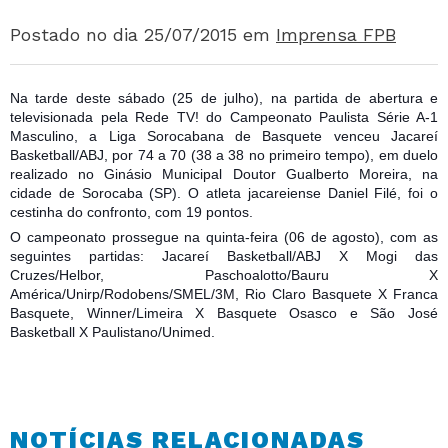
Postado no dia 25/07/2015
em
Imprensa FPB
Na tarde deste sábado (25 de julho), na partida de abertura e
televisionada pela Rede TV! do Campeonato Paulista Série A-1
Masculino, a Liga Sorocabana de Basquete venceu Jacareí
Basketball/ABJ, por 74 a 70 (38 a 38 no primeiro tempo), em duelo
realizado no Ginásio Municipal Doutor Gualberto Moreira, na
cidade de Sorocaba (SP). O atleta jacareiense Daniel Filé, foi o
cestinha do confronto, com 19 pontos.
O ca
mpeonato prossegue na quinta-feira (06 de agosto), com as
seguintes partidas: Jacareí Basketball/ABJ X Mogi das
Cruzes/Helbor, Paschoalotto/Bauru X
América/Unirp/Rodobens/SMEL/3M, Rio Claro Basquete X Franca
Basquete, Winner/Limeira X Basquete Osasco e São José
Basketball X Paulistano/Unimed.
NOTÍCIAS RELACIONADAS