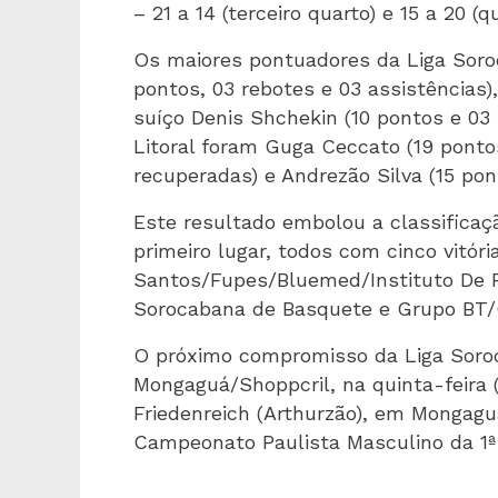
– 21 a 14 (terceiro quarto) e 15 a 20 (qu
Os maiores pontuadores da Liga Soro
pontos, 03 rebotes e 03 assistências),
suíço Denis Shchekin (10 pontos e 03
Litoral foram Guga Ceccato (19 pontos
recuperadas) e Andrezão Silva (15 pon
Este resultado embolou a classifica
primeiro lugar, todos com cinco vitór
Santos/Fupes/Bluemed/Instituto De Ro
Sorocabana de Basquete e Grupo BT/
O próximo compromisso da Liga Soro
Mongaguá/Shoppcril, na quinta-feira (
Friedenreich (Arthurzão), em Mongaguá,
Campeonato Paulista Masculino da 1ª 