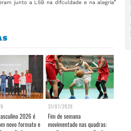
eram junto a LSB na difculdade e na alegria”
AS
26
31/07/2026
Masculino 2026 é
Fim de semana
om novo formato e
movimentado nas quadras: