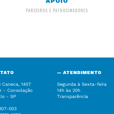
APOIO
PARCEIROS E PATROCINADORES
NTATO
— ATENDIMENTO
i Caneca, 1407
Segunda à Sexta-feira
r - Consolação
14h às 20h
lo - SP
Transparência
307-003