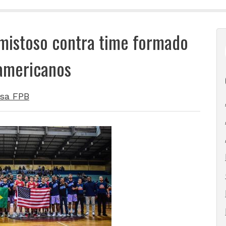
mistoso contra time formado
-americanos
sa FPB