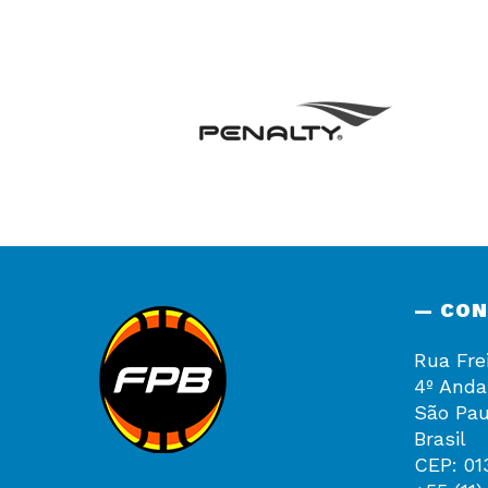
— CO
Rua Fre
4º Anda
São Pau
Brasil
CEP: 01