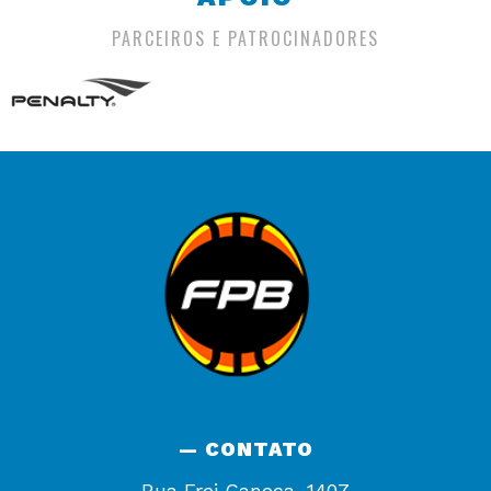
PARCEIROS E PATROCINADORES
— CONTATO
Rua Frei Caneca, 1407