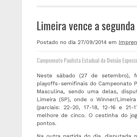
Limeira vence a segunda
Postado no dia 27/09/2014
em
Impren
Campeonato Paulista Estadual da Divisão Especia
Neste sábado (27 de setembro), f
playoffs-semifinais do Campeonato Pa
Masculina, sendo uma delas, dispu
Limeira (SP), onde o Winner/Limeir
(parciais: 22-20, 17-18, 12-16 e 21
melhore de cinco. O cestinha do jog
pontos.
Na outra partida do dia, disputada 