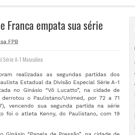
 e Franca empata sua série
sa FPB
l Série A-1 Masculina
oram realizadas as segundas partidas dos
ulista Estadual da Divisão Especial Série A-1
tada no Ginásio “Vô Lucatto”, na cidade de
a derrotou o Paulistano/Unimed, por 72 a 71
-17), vencendo sua segunda partida na série
o foi o atleta Kenny, do Paulistano, com 19
no Ginásio “Panela de Pressão”, na cidade de