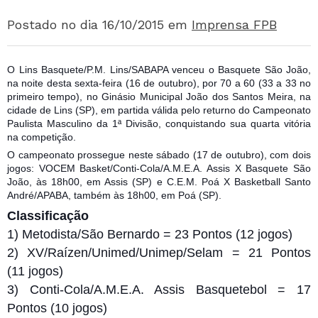
Postado no dia 16/10/2015
em
Imprensa FPB
O Lins Basquete/P.M. Lins/SABAPA venceu o Basquete São João,
na noite desta sexta-feira (16 de outubro), por 70 a 60 (33 a 33 no
primeiro tempo), no Ginásio Municipal João dos Santos Meira, na
cidade de Lins (SP), em partida válida pelo returno do Campeonato
Paulista Masculino da 1ª Divisão, conquistando sua quarta vitória
na competição.
O campeonato prossegue neste sábado (17 de outubro), com dois
jogos: V
OCEM Basket/Conti-Cola/A.M.E.A. Assis X Basquete São
João, às 18h00, em Assis (SP) e C.E.M. Poá X Basketball Santo
André/APABA, também às 18h00, em Poá (SP).
Classificação
1) Metodista/São Bernardo = 23 Pontos (12 jogos)
2) XV/Raízen/Unimed/Unimep/Selam = 21 Pontos
(11 jogos)
3) Conti-Cola/A.M.E.A. Assis Basquetebol = 17
Pontos (10 jogos)