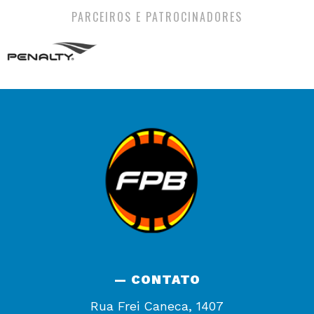
PARCEIROS E PATROCINADORES
— CONTATO
Rua Frei Caneca, 1407