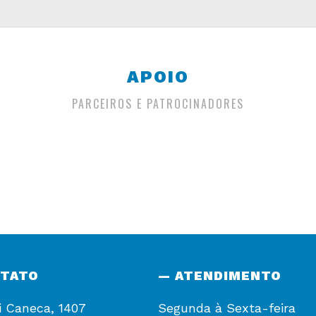
APOIO
PARCEIROS E PATROCINADORES
NTATO
— ATENDIMENTO
i Caneca, 1407
Segunda à Sexta-feira