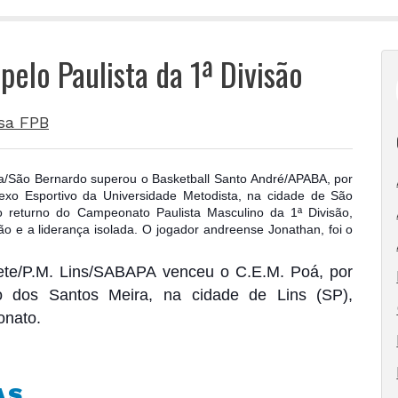
elo Paulista da 1ª Divisão
sa FPB
ta/São Bernardo superou o Basketball Santo André/APABA, por
xo Esportivo da Universidade Metodista, na cidade de São
 returno do Campeonato Paulista Masculino da 1ª Divisão,
 e a liderança isolada. O jogador andreense Jonathan,
foi o
ete/P.M. Lins/SABAPA venceu o C.E.M. Poá, por
o dos Santos Meira, na cidade de Lins (SP),
onato.
AS