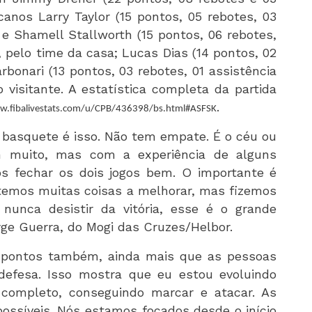
anos Larry Taylor (15 pontos, 05 rebotes, 03
 e Shamell Stallworth (15 pontos, 06 rebotes,
, pelo time da casa; Lucas Dias (14 pontos, 02
rbonari (13 pontos, 03 rebotes, 01 assistência
 visitante. A estatística completa da partida
.
w.fibalivestats.com/u/CPB/436398/bs.html#ASFSK
 basquete é isso. Não tem empate. É o céu ou
m muito, mas com a experiência de alguns
os fechar os dois jogos bem. O importante é
 temos muitas coisas a melhorar, mas fizemos
 nunca desistir da vitória, esse é o grande
orge Guerra, do Mogi das Cruzes/Helbor.
 pontos também, ainda mais que as pessoas
fesa. Isso mostra que eu estou evoluindo
 completo, conseguindo marcar e atacar. As
ossíveis. Nós estamos focados desde o início