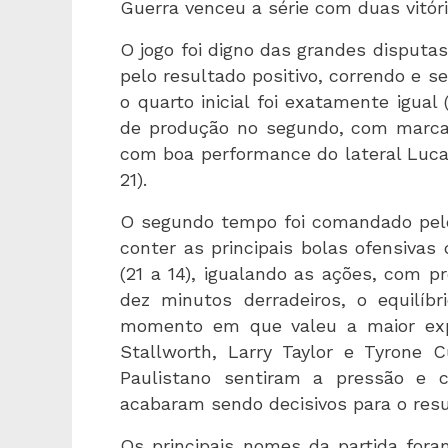
Guerra venceu a série com duas vitór
O jogo foi digno das grandes disputa
pelo resultado positivo, correndo e
o quarto inicial foi exatamente igual
de produção no segundo, com marca
com boa performance do lateral Lucas
21).
O segundo tempo foi comandado pelo
conter as principais bolas ofensivas
(21 a 14), igualando as ações, com 
dez minutos derradeiros, o equilíbr
momento em que valeu a maior exp
Stallworth, Larry Taylor e Tyrone 
Paulistano sentiram a pressão e 
acabaram sendo decisivos para o resul
Os principais nomes da partida for