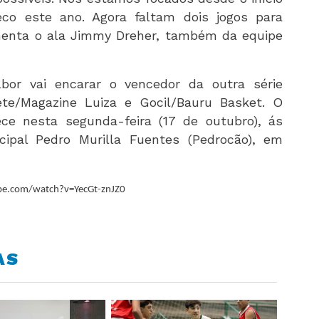
co este ano. Agora faltam dois jogos para
ementa o ala Jimmy Dreher, também da equipe
bor vai encarar o vencedor da outra série
ete/Magazine Luiza e Gocil/Bauru Basket. O
ece nesta segunda-feira (17 de outubro), ás
icipal Pedro Murilla Fuentes (Pedrocão), em
be.com/watch?v=YecGt-znJZ0
AS