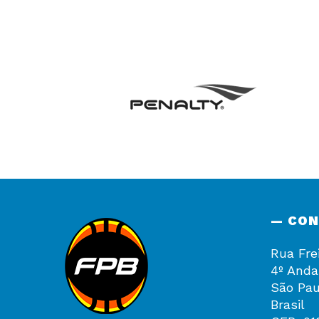
— CO
Rua Fre
4º Anda
São Pau
Brasil