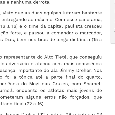
ias e nenhuma derrota.
s, visto que as duas equipes lutaram bastante
 se entregando ao máximo. Com esse panorama,
 (18 a 18) e o time da capital paulista cresceu
ção forte, e passou a comandar o marcador,
 Dias, bem nos tiros de longa distância (15 a
 representante do Alto Tietê, que conseguiu
 do adversário e atacou com mais consciência
presença importante do ala Jimmy Dreher. Nos
io foi a tônica até a parte final do quarto,
eriência do Mogi das Cruzes, com Shamell
Curnell, enquanto os atletas mais jovens do
cometeram alguns erros não forçados, que
tado final (22 a 16).
am Jimmy Dreher (22 pontos, 08 rebotes e 03