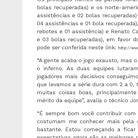
bolas recuperadas) e os norte-americ
assistências e 02 bolas recuperadas)
04 assistências e 01 bola recuperada)
rebotes e 01 assistência) e Renato Ca
e 03 bolas recuperadas), em favor do
pode ser conferida neste link:
http://ww
“A gente acaba o jogo exausto, mas o
o inferno. As duas equipes lutara
jogadores mais decisivos conseguim
que levamos a série dura com 2 a 0,
muitas coisas boas, principalmente
mérito da equipe”, avalia o técnico J
“É sempre bom você contribuir com
costumam me conhecer mais pela de
bastante. Estou começando a ficar
expectativas agora são as melhores p