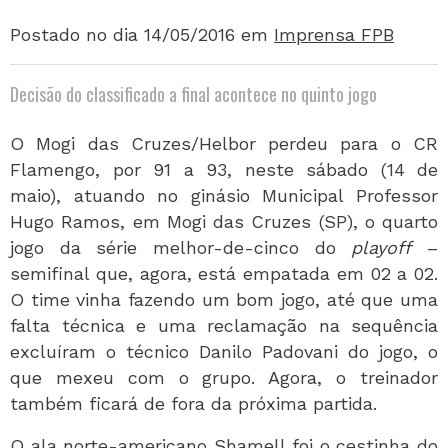
Postado no dia 14/05/2016
em
Imprensa FPB
Decisão do classificado a final acontece no quinto jogo
O Mogi das Cruzes/Helbor perdeu para o CR
Flamengo, por 91 a 93, neste sábado (14 de
maio), atuando no ginásio Municipal Professor
Hugo Ramos, em Mogi das Cruzes (SP), o quarto
jogo da série melhor-de-cinco do
playoff
–
semifinal que, agora, está empatada em 02 a 02.
O time vinha fazendo um bom jogo, até que uma
falta técnica e uma reclamação na sequência
excluíram o técnico Danilo Padovani do jogo, o
que mexeu com o grupo. Agora, o treinador
também ficará de fora da próxima partida.
O ala norte-americano Shamell foi o cestinha do