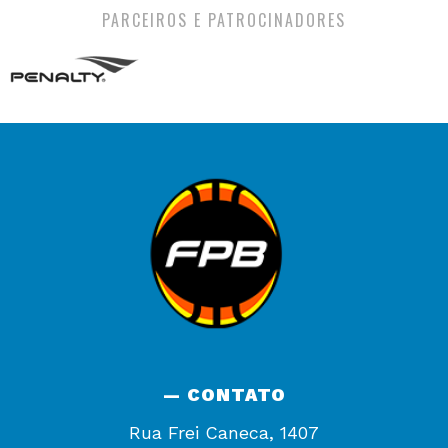
PARCEIROS E PATROCINADORES
— CONTATO
Rua Frei Caneca, 1407