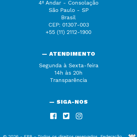
4º Andar - Consolação
São Paulo - SP
Brasil
CEP: 01307-003
+55 (11) 2112-1900
— ATENDIMENTO
Segunda à Sexta-feira
14h às 20h
Transparência
— SIGA-NOS
De
©
2026
-
FPB
- Todos os direitos reservados. Federação