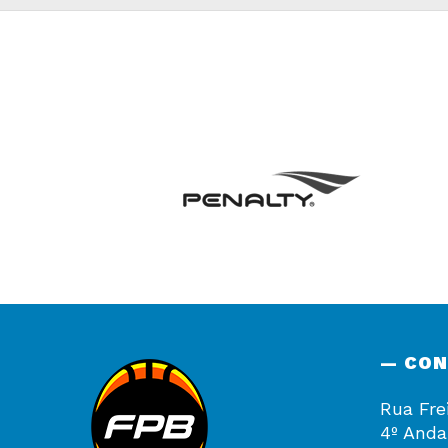
— CO
Rua Fre
4º Anda