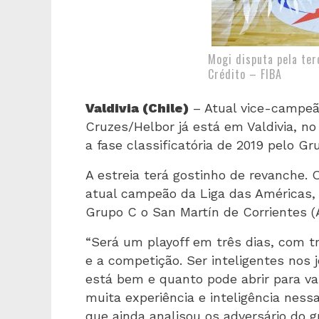
Mogi disputa pela ter
Crédito – FIBA
Valdivia (Chile)
– Atual vice-campeã
Cruzes/Helbor já está em Valdivia, no 
a fase classificatória de 2019 pelo G
A estreia terá gostinho de revanche. 
atual campeão da Liga das Américas, 
Grupo C o San Martín de Corrientes (
“Será um playoff em três dias, com tr
e a competição. Ser inteligentes nos 
está bem e quanto pode abrir para val
muita experiência e inteligência nessa
que ainda analisou os adversário do g