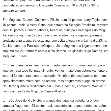
primeiro tempo). Em outra partida, o Gocil/Bauru se reabilitou na
competição ao derrotar o Basquete Osasco por 70 a 69 (38 a 36 no
primeiro tempo).
Em Mogi das Cruzes, Guilherme Filipin, com 11 pontos, Larry Taylor, com
10 pontos, mais Wesley Sena, que estava na Seleção Brasileira, também
com 10 pontos e quatro rebotes, foram os principais destaques do Mogi.
Jackson Silva, com 12 pontos e nove rebotes, foi o jogador que mais
produziu para a Liga Sorocabana, que volta a jogar no próximo dia 23, na
Capital, contra o Paulistano/Corpore. Já o Mogi volta a jogar somente no
próximo dia 26, também contra o Paulistano, no ginásio Hugo Ramos, em
Mogi das Cruzes.
“Por ser clima de estreia, tem um certo nervosismo, mas depois que o
jogo começa tudo flui naturalmente. Fomos muito bem defensivamente e
isso foi fundamental para o resultado. No início não estávamos com um
aproveitamento muito bom no ataque, mas seguramos o jogo na defesa.
No último quarto o rendimento caiu, mas é normal”, comentou Wesley, o
novo camisa 12 do Mogi das Cruzes/Helbor.
Em São José do Rio Preto, o grande destaque da partida foi o jovem
armador Yago, com 23 pontos, seis assistências e quatro rebotes, além
de Jhonatan, com 14 pontos, quatro rebotes e duas assistências. Pelo