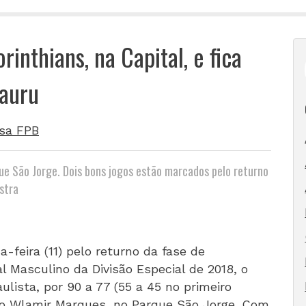
inthians, na Capital, e fica
Bauru
sa FPB
que São Jorge. Dois bons jogos estão marcados pelo returno
stra
-feira (11) pelo returno da fase de
 Masculino da Divisão Especial de 2018, o
ulista, por 90 a 77 (55 a 45 no primeiro
sio Wlamir Marques, no Parque São Jorge. Com