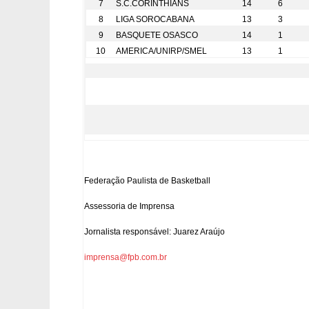
7
S.C.CORINTHIANS
14
6
8
LIGA SOROCABANA
13
3
9
BASQUETE OSASCO
14
1
10
AMERICA/UNIRP/SMEL
13
1
Federação Paulista de Basketball
Assessoria de Imprensa
Jornalista responsável: Juarez Araújo
imprensa@fpb.com.br