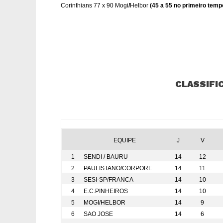
Corinthians 77 x 90 Mogi
/
Helbor
(45 a 55 no primeiro temp
CLASSIFI
EQUIPE
J
V
1
SENDI / BAURU
14
12
2
PAULISTANO/CORPORE
14
11
3
SESI-SP/FRANCA
14
10
4
E.C.PINHEIROS
14
10
5
MOGI/HELBOR
14
9
6
SAO JOSE
14
6