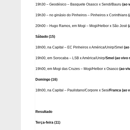
19h30 – Geodésico – Basquete Osasco x Sendi/Bauru
(ao 
19h30 – no ginásio do Pinheiros – Pinheiros x Corinthians
(
20h00 – Hugo Ramos, em Mogi – Mogi/Helbor x São José
(
Sábado (15)
18h00, na Capital – EC Pinheiros x América/Unirp/Smel
(ao
19h00, em Sorocaba – LSB x América/Unirp/
Smel (ao vivo
19h00, em Mogi das Cruzes – Mogi/Helbor x Osasco
(ao vi
Domingo (16)
18h00, na Capital – Paulistano/Corpore x Sesi/
Franca (ao 
Resultado
Terça-feira (11)