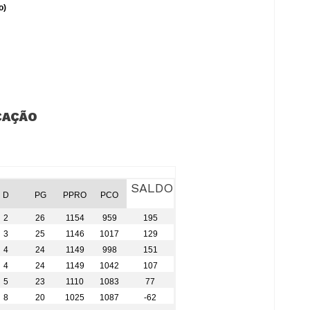
o)
CAÇÃO
SALDO
D
PG
PPRO
PCO
2
26
1154
959
195
3
25
1146
1017
129
4
24
1149
998
151
4
24
1149
1042
107
5
23
1110
1083
77
8
20
1025
1087
-62