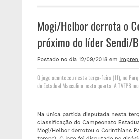
Mogi/Helbor derrota o Cor
próximo do líder Sendi/
Postado no dia 12/09/2018
em
Impren
O jogo aconteceu nesta terça-feira (11), no Par
do Estadual Masculino nesta quarta. A TVFPB mo
Na única partida disputada nesta terça
classificação do Campeonato Estadual
Mogi/Helbor derrotou o Corinthians Pa
tempo). O jogo foi disputado no giná