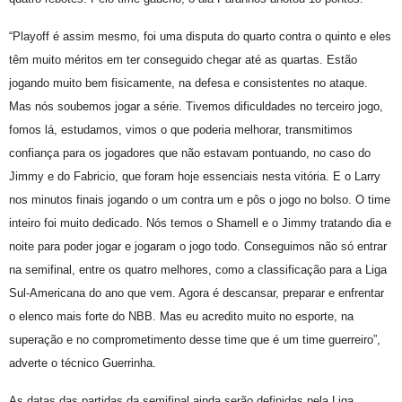
“Playoff é assim mesmo, foi uma disputa do quarto contra o quinto e eles
têm muito méritos em ter conseguido chegar até as quartas. Estão
jogando muito bem fisicamente, na defesa e consistentes no ataque.
Mas nós soubemos jogar a série. Tivemos dificuldades no terceiro jogo,
fomos lá, estudamos, vimos o que poderia melhorar, transmitimos
confiança para os jogadores que não estavam pontuando, no caso do
Jimmy e do Fabricio, que foram hoje essenciais nesta vitória. E o Larry
nos minutos finais jogando o um contra um e pôs o jogo no bolso. O time
inteiro foi muito dedicado. Nós temos o Shamell e o Jimmy tratando dia e
noite para poder jogar e jogaram o jogo todo. Conseguimos não só entrar
na semifinal, entre os quatro melhores, como a classificação para a Liga
Sul-Americana do ano que vem. Agora é descansar, preparar e enfrentar
o elenco mais forte do NBB. Mas eu acredito muito no esporte, na
superação e no comprometimento desse time que é um time guerreiro”,
adverte o técnico Guerrinha.
As datas das partidas da semifinal ainda serão definidas pela Liga