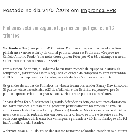
Postado no dia 24/01/2019
em
Imprensa FPB
Pinheiros está em segundo lugar na competição, com 13
triunfos
São Paulo –
Ninguém para o EC Pinheiros. Com terceiro quarto arrasador, o time
pinheirense venceu o derby da capital paulista contra o Paulistano/Corpore, no
Ginásio Antonio Prado Jr, na noite desta quarta-feira, por 91 a 85, e alcançou a nona
vitória consecutiva no NBB 2018/2019.
Com a vitória de ontem, o Pinheiros bateu novo recorde da equipe na história da
competição., garantindo assim a segunda colocação do campeonato, com campanha
de 13 triunfos e apenas três derrotas, na cola do líder Sesi Franca Basquete.
Os grandes destaques do Pinheiros na vitória foram o armador Kenny Dawkins, com
18 pontos, cinco assistências e 23 de eficiência, o ala Betinho, responsável por 16
pontos e quatro rebote, e o pivô Renato Carbonari, 12 pontos e seis rebotes.
“Nossa defesa foi o fundamental. Quando defendemos bem, conseguimos chutar em
melhores posições. Foi isso que a gente fez, principalmente no terceiro quarto. Eu
chutei umas bolas livres, o Kenny (Dawkins) também. Mas isso só ocorreu devido a
nossa defesa forte, pegando eles em desequilíbrio. Isso que ditou o terceiro quarto,
onde conseguimos abrir uma boa vantagem e garantir a vitória no final, que não foi
fácil”, avaliou o ala Betinho.
A derrota tirou o CAP do grupo dos quatro primeiros colocados, caindo para a quinta