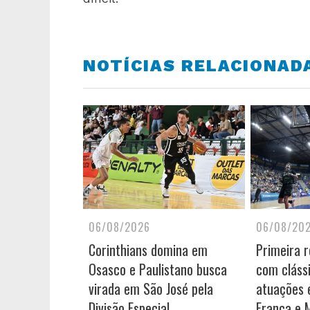
NOTÍCIAS RELACIONAD
06/08/2026
06/08/20
Corinthians domina em
Primeira 
Osasco e Paulistano busca
com cláss
virada em São José pela
atuações e
Divisão Especial
Franca e 