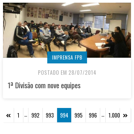
IMPRENSA FPB
POSTADO EM 28/07/2014
1ª Divisão com nove equipes
…
…
1
992
993
994
995
996
1.000