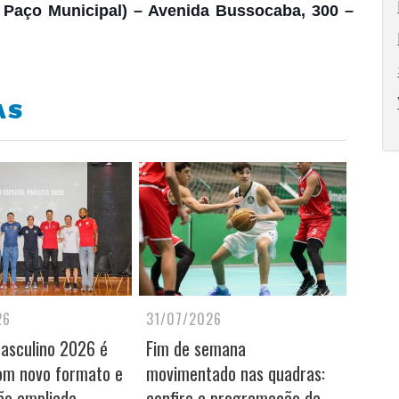
 Paço Municipal) – Avenida Bussocaba, 300 –
AS
26
31/07/2026
Masculino 2026 é
Fim de semana
om novo formato e
movimentado nas quadras:
ão ampliada
confira a programação da