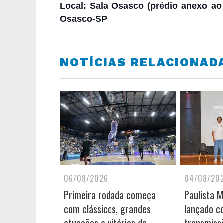
Local: Sala Osasco (prédio anexo ao
Osasco-SP
NOTÍCIAS RELACIONAD
06/08/2026
04/08/20
Primeira rodada começa
Paulista 
com clássicos, grandes
lançado c
atuações e vitórias de
transmiss