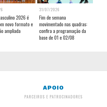
26
31/07/2026
Masculino 2026 é
Fim de semana
om novo formato e
movimentado nas quadras:
ão ampliada
confira a programação da
base de 01 e 02/08
APOIO
PARCEIROS E PATROCINADORES