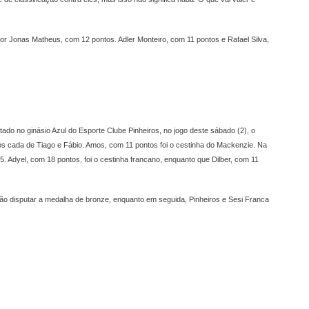
 por Jonas Matheus, com 12 pontos. Adler Monteiro, com 11 pontos e Rafael Silva,
do no ginásio Azul do Esporte Clube Pinheiros, no jogo deste sábado (2), o
s cada de Tiago e Fábio. Amos, com 11 pontos foi o cestinha do Mackenzie. Na
5. Adyel, com 18 pontos, foi o cestinha francano, enquanto que Dilber, com 11
rão disputar a medalha de bronze, enquanto em seguida, Pinheiros e Sesi Franca