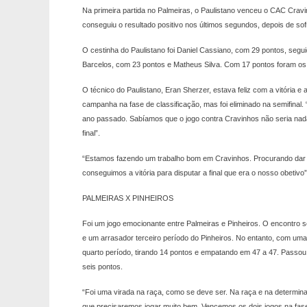
Na primeira partida no Palmeiras, o Paulistano venceu o CAC Cravinh
conseguiu o resultado positivo nos últimos segundos, depois de sof
O cestinha do Paulistano foi Daniel Cassiano, com 29 pontos, seg
Barcelos, com 23 pontos e Matheus Silva. Com 17 pontos foram os
O técnico do Paulistano, Eran Sherzer, estava feliz com a vitória e
campanha na fase de classificação, mas foi eliminado na semifinal. 
ano passado. Sabíamos que o jogo contra Cravinhos não seria nada f
final”.
“Estamos fazendo um trabalho bom em Cravinhos. Procurando dar 
conseguimos a vitória para disputar a final que era o nosso obetiv
PALMEIRAS X PINHEIROS
Foi um jogo emocionante entre Palmeiras e Pinheiros. O encontro se
e um arrasador terceiro período do Pinheiros. No entanto, com um
quarto período, tirando 14 pontos e empatando em 47 a 47. Passou 
seis pontos.
“Foi uma virada na raça, como se deve ser. Na raça e na determina
que precisaremos jogar muito bem. Vencemos os dois jogos na fase d