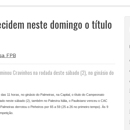
ecidem neste domingo o título
sa FPB
iminou Cravinhos na rodada deste sábado (2), no ginásio do
 das 11 horas, no ginásio do Palmeiras, na Capital, o título do Campeonato
utado neste sábado (2), também no Palestra Itália, o Paulistano venceu o CAC
Palmeiras derrotou o Pinheiros por 65 a 59 (25 a 26 no primeiro tempo). Às 9
ompetição.