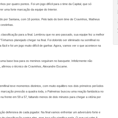
os por quatro pontos. Foi um jogo difícil para o time da Capital, que só
rer uma forte marcação da equipe do Interior.
uido por Santana, com 16 pontos. Pelo lado do bom time de Cravinhos, Matheus
 cestinhas.
 a classificação para a final. Lembrou que no ano passado, sua equipe fez a melhor
“Tínhamos planejado chegar na final. Foi dolorido ser eliminado na semifinal no
ácil e foi um jogo muito difícil de ganhar. Agora, vamos ver o que acontece na
uma base boa para os meninos seguiram no basquete. Infelizmente não
o”, afirmou o técnico de Cravinhos, Alexandre Escame.
mifinal teve momentos distintos, com muito equilibro nos dois primeiros períodos
a marcação pressão a quadra toda, o Palmeiras buscou uma reação fantástica no
na frente em 59 a 57, faltando menos de dois minutos para chegar a vitória por
ção defensiva de cada jogador. Na final vamos enfrentar um adversário forte e
e classificação contra eles, mas isso não significa nada. O que vai valer é