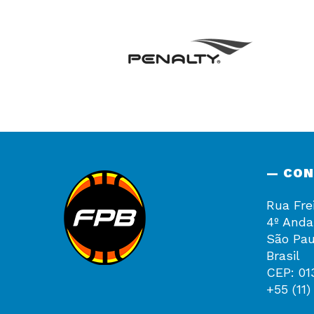
— CO
Rua Fre
4º Anda
São Pau
Brasil
CEP: 01
+55 (11)