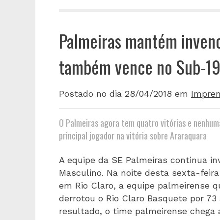
Palmeiras mantém invenci
também vence no Sub-1
Postado no dia 28/04/2018
em
Impre
O Palmeiras agora tem quatro vitórias e nenhum
principal jogador na vitória sobre Araraquara
A equipe da SE Palmeiras continua i
Masculino. Na noite desta sexta-feira
em Rio Claro, a equipe palmeirense qu
derrotou o Rio Claro Basquete por 73 
resultado, o time palmeirense chega 