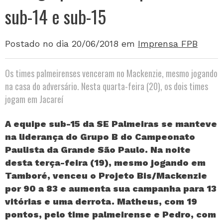
sub-14 e sub-15
Postado no dia 20/06/2018
em
Imprensa FPB
Os times palmeirenses venceram no Mackenzie, mesmo jogando
na casa do adversário. Nesta quarta-feira (20), os dois times
jogam em Jacareí
A equipe sub-15 da SE Palmeiras se manteve
na liderança do Grupo B do Campeonato
Paulista da Grande São Paulo. Na noite
desta terça-feira (19), mesmo jogando em
Tamboré, venceu o Projeto Bis/Mackenzie
por 90 a 83 e aumenta sua campanha para 13
vitórias e uma derrota. Matheus, com 19
pontos, pelo time palmeirense e Pedro, com