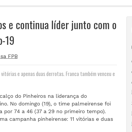
s e continua líder junto com o
b-19
sa FPB
 vitórias e apenas duas derrotas. Franca também venceu e
calço do Pinheiros na liderança do
o. No domingo (19), o time palmeirense foi
 por 74 a 46 (37 a 29 no primeiro tempo).
ma campanha pinheirense: 11 vitórias e duas