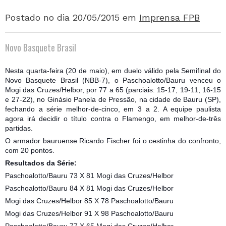
Postado no dia 20/05/2015
em
Imprensa FPB
Novo Basquete Brasil
Nesta quarta-feira (20 de maio), em duelo válido pela Semifinal do
Novo Basquete Brasil (NBB-7), o Paschoalotto/Bauru venceu o
Mogi das Cruzes/Helbor, por 77 a 65 (parciais: 15-17, 19-11, 16-15
e 27-22), no Ginásio Panela de Pressão, na cidade de Bauru (SP),
fechando a série melhor-de-cinco, em 3 a 2. A equipe paulista
agora irá decidir o título contra o Flamengo, em melhor-de-três
partidas.
O armador bauruense Ricardo F
ischer foi o cestinha do confronto,
com 20 pontos.
Resultados da Série:
Paschoalotto/Bauru 73 X 81 Mogi das Cruzes/Helbor
Paschoalotto/Bauru 84 X 81 Mogi das Cruzes/Helbor
Mogi das Cruzes/Helbor 85 X 78 Paschoalotto/Bauru
Mogi das Cruzes/Helbor 91 X 98 Paschoalotto/Bauru