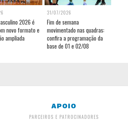
26
31/07/2026
Masculino 2026 é
Fim de semana
om novo formato e
movimentado nas quadras:
ão ampliada
confira a programação da
base de 01 e 02/08
APOIO
PARCEIROS E PATROCINADORES