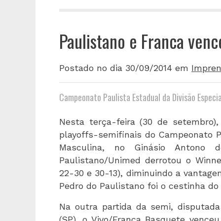
Paulistano e Franca ven
Postado no dia 30/09/2014
em
Impren
Campeonato Paulista Estadual da Divisão Especia
Nesta terça-feira (30 de setembro),
playoffs-semifinais do Campeonato Pa
Masculina, no Ginásio Antono d
Paulistano/Unimed derrotou o Winner/
22-30 e 30-13), diminuindo a vantagem
Pedro do Paulistano foi o cestinha do
Na outra partida da semi, disputada
(SP), o Vivo/Franca Basquete venceu 