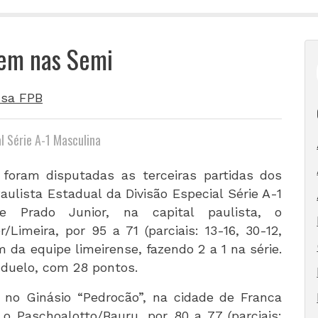
cem nas Semi
sa FPB
l Série A-1 Masculina
 foram disputadas as terceiras partidas dos
ulista Estadual da Divisão Especial Série A-1
e Prado Junior, na capital paulista, o
Limeira, por 95 a 71 (parciais: 13-16, 30-12,
 da equipe limeirense, fazendo 2 a 1 na série.
 duelo, com 28 pontos.
 no Ginásio “Pedrocão”, na cidade de Franca
o Paschoalotto/Bauru, por 80 a 77 (parciais: