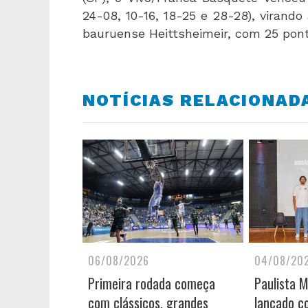
24-08, 10-16, 18-25 e 28-28), virando 
bauruense Heittsheimeir, com 25 po
NOTÍCIAS RELACIONAD
06/08/2026
04/08/20
Primeira rodada começa
Paulista 
com clássicos, grandes
lançado c