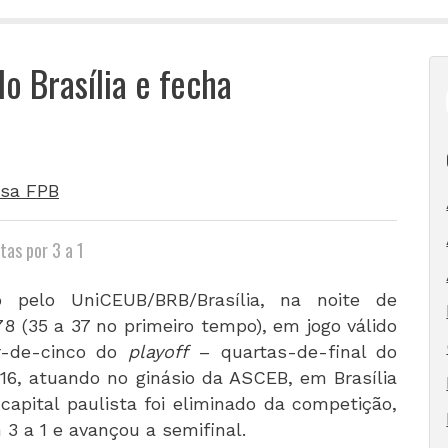
o Brasília e fecha
sa FPB
tas por 3 a 1
o pelo UniCEUB/BRB/Brasília, na noite de
 78 (35 a 37 no primeiro tempo), em jogo válido
r-de-cinco do
playoff
– quartas-de-final do
16, atuando no ginásio da ASCEB, em Brasília
capital paulista foi eliminado da competição,
 3 a 1 e avançou a semifinal.