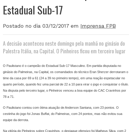
Estadual Sub-17
Postado no dia 03/12/2017
em
Imprensa FPB
A decisão aconteceu neste domingo pela manhã no ginásio do
Palestra Itália, na Capital. O Pinheiros ficou em terceiro lugar
O Paulistano é o campeão do Estadual Sub-17 Masculino. Em partida disputada no
ginásio do Palmeiras, na Capital, os comandados do técnico Eran Sherzer derrotaram o
time da casa por 69 a 61 (24 a 39 no primeiro tempo), em uma reação espetacular no
quarto período, quando fez uma parcial de 22 a 10 para virar o jogo e conquistar o título.
Na disputa pelo terceiro lugar, o Pinheiros venceu a boa equipe do CAC Cravinhos por
78 a 71.
O Paulistano contou com ótima atuação de Anderson Santana, com 23 pontos. O
cestinha do jogo foi Jonas Buffat, do Palmeiras, com 24 pontos, mas não evitou sua
equipe da derrota.
Na vitória do Pinheiros sobre Cravinhos, o destaque ofensivo foi Matheus Silva, com 2