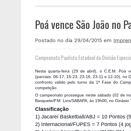
Poá vence São João no Pa
Postado no dia 29/04/2015
em
Impren
Campeonato Paulista Estadual da Divisão Especia
Nesta quarta-feira (29 de abril), o C.E.M. Poá
(parciais: 06-17, 15-23, 23-16, 23-11 e 12-10), no
confronto válido pelo turno da 1ª Fase do Camp
competição.
O campeonato prossegue neste sábado (02 de mai
Basquete/P.M. Lins/SABAPA, às 19h00, no Ginásio “
Classificação
1) Jacareí Basketball/ABJ = 10 Pontos (
2) Internacional/FUPES = 7 Pontos (4 jo