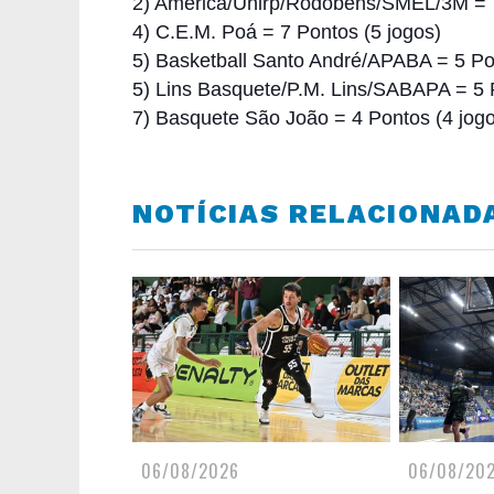
2) América/Unirp/Rodobens/SMEL/3M = 7
4) C.E.M. Poá = 7 Pontos (5 jogos)
5) Basketball Santo André/APABA = 5 Po
5) Lins Basquete/P.M. Lins/SABAPA = 5 
7) Basquete São João = 4 Pontos (4 jog
NOTÍCIAS RELACIONAD
06/08/2026
06/08/20