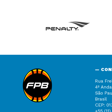
— CO
Rua Fre
4º Anda
São Pau
Brasil
CEP: 01
+55 (11)