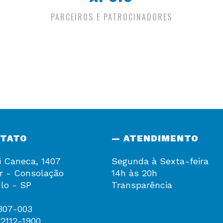
PARCEIROS E PATROCINADORES
NTATO
— ATENDIMENTO
i Caneca, 1407
Segunda à Sexta-feira
r - Consolação
14h às 20h
lo - SP
Transparência
307-003
 2112-1900