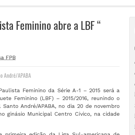
ista Feminino abre a LBF “
sa FPB
nto André/APABA
aulista Feminino da Série A-1 – 2015 será a
uete Feminino (LBF) – 2015/2016, reunindo o
ll Santo André/APABA, no dia 20 de novembro
, no ginásio Municipal Centro Cívico, na cidade
primeira edição da Liga Sul-americana de