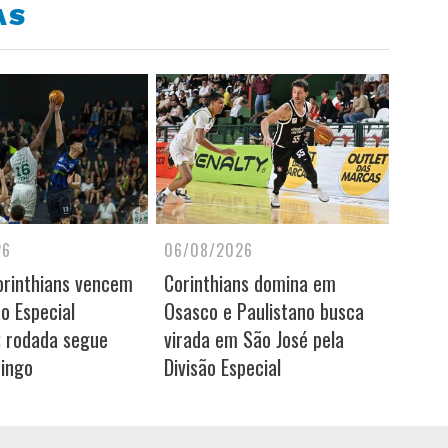
AS
26
06/08/2026
orinthians vencem
Corinthians domina em
ão Especial
Osasco e Paulistano busca
; rodada segue
virada em São José pela
ingo
Divisão Especial