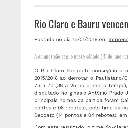
Rio Claro e Bauru vence
Postado no dia 15/01/2016
em
Impren
A competição segue neste sábado (15 de janeiro
O Rio Claro Basquete conseguiu a r
2015/2016 ao derrotar o Paulistano/Co
73 a 70 (36 a 25 no primeiro tempo), 
disputado no ginásio Antônio Prado J
principais nomes da partida foram Cai
pontos e 06 rebotes), pelo time da ca
Deodato (14 pontos e 04 rebotes), em 
Com este resultado, o time rio-clar