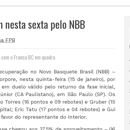
m nesta sexta pelo NBB
sa FPB
) com o Franca BC em quadra
ecuperação no Novo Basquete Brasil (NBB) –
rpore, nesta quinta-feira (15 de janeiro), por
em duelo válido pelo returno da fase inicial,
únior (CA Paulistano), em São Paulo (SP). Os
o Torres (16 pontos e 09 rebotes) e Gruber (15
pital; Eric Tatu (17 pontos e 04 rebotes) e Gui
favor do representante do Interior.
ense chegou aos 37.5% de aproveitamento – 06