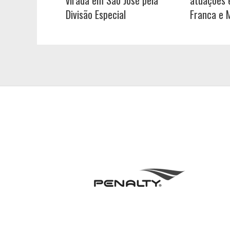
virada em São José pela
atuações e
Divisão Especial
Franca e 