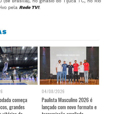
de Brasília), no ginásio do Tijuca TC, no Rio
vivo pela
Rede TV!
.
AS
26
04/08/2026
rodada começa
Paulista Masculino 2026 é
icos, grandes
lançado com novo formato e