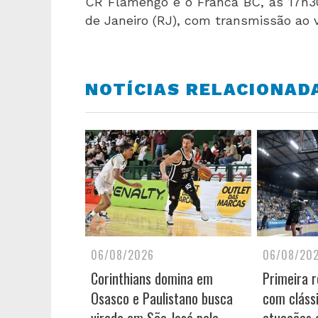
CR Flamengo e o Franca BC, às 17h30 (
de Janeiro (RJ), com transmissão ao 
NOTÍCIAS RELACIONAD
06/08/2026
06/08/20
Corinthians domina em
Primeira 
Osasco e Paulistano busca
com cláss