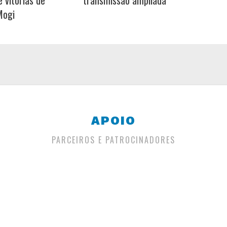
 vitórias de
transmissão ampliada
Mogi
APOIO
PARCEIROS E PATROCINADORES