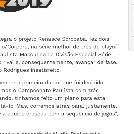
egra o projeto Renasce Sorocaba, fez dois
no/Corpore, na série melhor de três do playoff
ulista Masculino da Divisão Especial Série
o rival e, consequentemente, avançar de fase.
 Rodrigues insatisfeito.
ncer o primeiro duelo, que foi decidido
amos o Campeonato Paulista com três
ando, tínhamos feito um plano para esta
á-lo. Mas, corremos atrás para, justamente,
e a equipe cresceu com a sequência de jogos”,
oucos e a chegada do Murilo Becker foi a