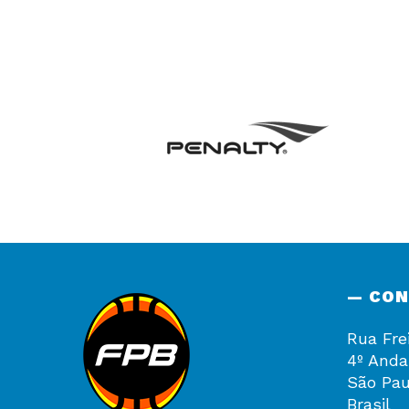
— CO
Rua Fre
4º Anda
São Pau
Brasil