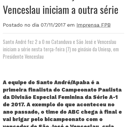
Venceslau iniciam a outra série
Postado no dia 07/11/2017
em
Imprensa FPB
Santo André fez 2 a 0 no Catanduva e São José e Venceslau
iniciam a série nesta terça-feira (7) no ginásio da Uniesp, em
Presidente Venceslau
A equipe do Santo André/Apaba é a
primeira finalista do Campeonato Paulista
da Divisão Especial Feminina da Série A-1
de 2017. A exemplo do que aconteceu no
ano passado, o time do ABC chega à final e
vai brigar pelo bicampeonato com o
vencedor de São José e Venceslau, cuja