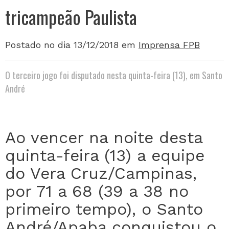
tricampeão Paulista
Postado no dia 13/12/2018
em
Imprensa FPB
O terceiro jogo foi disputado nesta quinta-feira (13), em Santo
André
Ao vencer na noite desta
quinta-feira (13) a equipe
do Vera Cruz/Campinas,
por 71 a 68 (39 a 38 no
primeiro tempo), o Santo
André/Apaba conquistou o