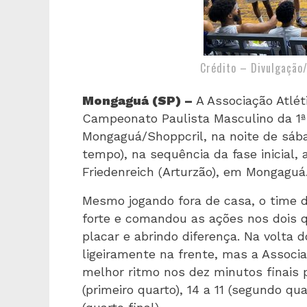
Crédito – Divulgação
Mongaguá (SP) –
A Associação Atlé
Campeonato Paulista Masculino da 1ª 
Mongaguá/Shoppcril, na noite de sábad
tempo), na sequência da fase inicial, 
Friedenreich (Arturzão), em Mongaguá
Mesmo jogando fora de casa, o time
forte e comandou as ações nos dois q
placar e abrindo diferença. Na volta 
ligeiramente na frente, mas a Associ
melhor ritmo nos dez minutos finais 
(primeiro quarto), 14 a 11 (segundo qua