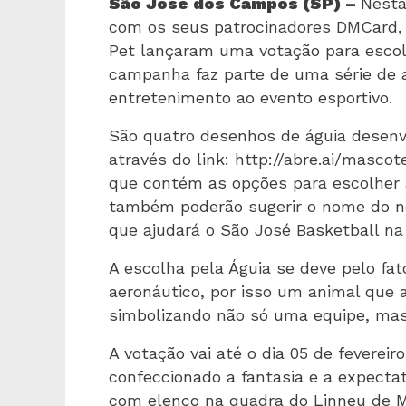
São José dos Campos (SP) –
Nesta
com os seus patrocinadores DMCard, 
Pet lançaram uma votação para escol
campanha faz parte de uma série de a
entretenimento ao evento esportivo.
São quatro desenhos de águia desenv
através do link:
http://abre.ai/mascot
que contém as opções para escolher 
também poderão sugerir o nome do n
que ajudará o São José Basketball na
A escolha pela Águia se deve pelo f
aeronáutico, por isso um animal que 
simbolizando não só uma equipe, mas
A votação vai até o dia 05 de feverei
confeccionado a fantasia e a expecta
com elenco na quadra do Linneu de M