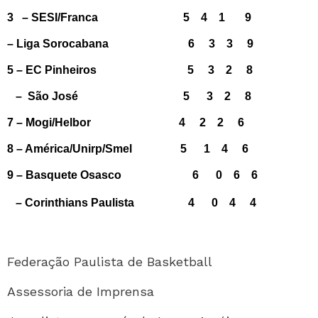
3 – SESI/Franca 5 4 1 9
– Liga Sorocabana
6 3 3 9
5 – EC Pinheiros
5 3 2 8
–
São José
5 3 2 8
7 – Mogi/Helbor
4 2 2 6
8 – América/Unirp/Smel
5 1 4 6
9 – Basquete Osasco
6 0 6 6
– Corinthians Paulista
4 0 4 4
Federação Paulista de Basketball
Assessoria de Imprensa