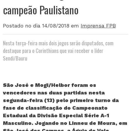
campeão Paulistano
Postado no dia 14/08/2018
em
Imprensa FPB
Nesta terça-feira mais dois jogos serão disputados, com
destaque para o Corinthians que vai receber o líder
Sendi/Bauru
São José e Mogi/Helbor foram os
vencedores nas duas partidas nesta
segunda-feira (13) pelo primeiro turno da
fase de classificação do Campeonato
Estadual da Divisão Especial Série A-1
Masculino. Jogando no Linneu de Moura, em
São José dos Campos, a Águia do Vale