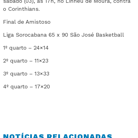
sábado (03), às 17h, no Linneu de Moura, contra
o Corinthians.
Final de Amistoso
Liga Sorocabana 65 x 90 São José Basketball
1º quarto – 24×14
2º quarto – 11×23
3º quarto – 13×33
4º quarto – 17×20
NOTÍCIAS RELACIONADAS