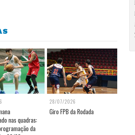
AS
6
28/07/2026
mana
Giro FPB da Rodada
do nas quadras:
 programação da