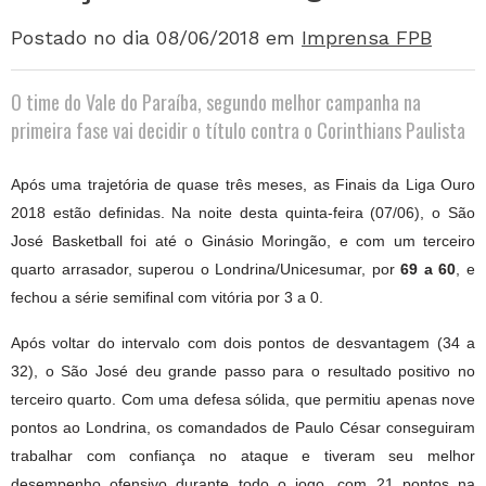
Postado no dia 08/06/2018
em
Imprensa FPB
O time do Vale do Paraíba, segundo melhor campanha na
primeira fase vai decidir o título contra o Corinthians Paulista
Após uma trajetória de quase três meses, as Finais da Liga Ouro
2018 estão definidas. Na noite desta quinta-feira (07/06), o São
José Basketball foi até o Ginásio Moringão, e com um terceiro
quarto arrasador, superou o Londrina/Unicesumar, por
69 a 60
, e
fechou a série semifinal com vitória por 3 a 0.
Após voltar do intervalo com dois pontos de desvantagem (34 a
32), o São José deu grande passo para o resultado positivo no
terceiro quarto. Com uma defesa sólida, que permitiu apenas nove
pontos ao Londrina, os comandados de Paulo César conseguiram
trabalhar com confiança no ataque e tiveram seu melhor
desempenho ofensivo durante todo o jogo, com 21 pontos na