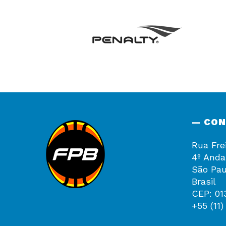
— CO
Rua Fre
4º Anda
São Pau
Brasil
CEP: 01
+55 (11)