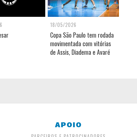
6
18/05/2026
esar
Copa São Paulo tem rodada
movimentada com vitórias
de Assis, Diadema e Avaré
APOIO
PARCEIROS E PATROCINADORES