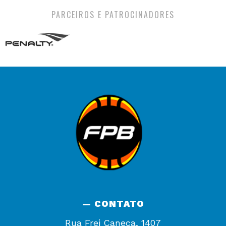
PARCEIROS E PATROCINADORES
— CONTATO
Rua Frei Caneca, 1407