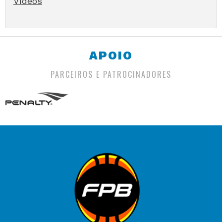
Vídeos
APOIO
PARCEIROS E PATROCINADORES