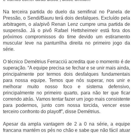
Na terceira partida do duelo da semifinal no Panela de
Pressão, o Sendi/Bauru terá dois desfalques. Excluído pela
arbitragem, o ala/pivô Renan Lenz cumpre uma partida de
suspensão. Já o pivô Rafael Hettsheimeir está fora dos
próximos compromissos do time devido um estiramento
muscular leve na panturrilha direita no primeiro jogo da
série.
O técnico Demétrius Ferracciú acredita que o momento é de
superação. “A equipe precisa se fechar e se unir mais ainda,
principalmente por termos dois desfalques fundamentais
para nossa equipe. Temos que nós superar, nos unir e
melhorar muito nosso foco e sistema defensivo,
principalmente no primeiro quarto, para não ter que ficar
correndo atrás. Vamos tentar fazer um jogo mais consistente
para podermos, junto com nossa torcida, vencer esse
terceiro confronto do playoff”, disse Demétrius.
Apesar da ampla vantagem de 2 a 0 na série, a equipe
francana mantém os pés no chão e sabe que não fácil atuar