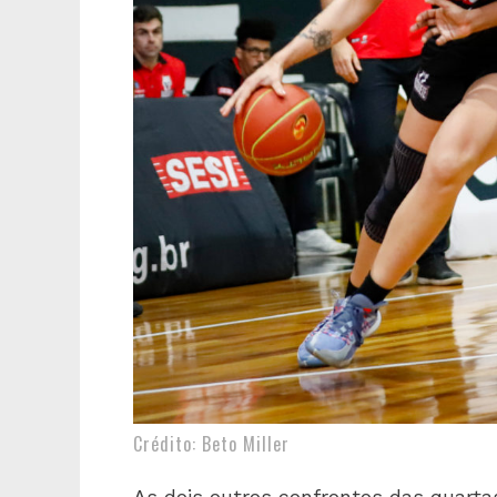
Crédito: Beto Miller
As dois outros confrontos das quarta