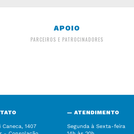
APOIO
PARCEIROS E PATROCINADORES
NTATO
— ATENDIMENTO
i Caneca, 1407
Segunda à Sexta-feira
r - Consolação
14h às 20h