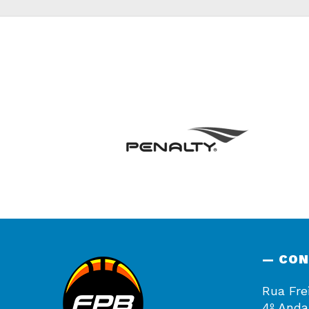
— CO
Rua Fre
4º Anda