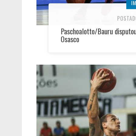
I
POSTAD
Paschoalotto/Bauru disputou
Osasco