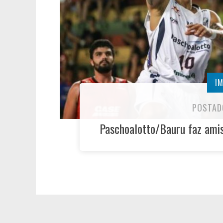
I
POSTAD
Paschoalotto/Bauru faz ami