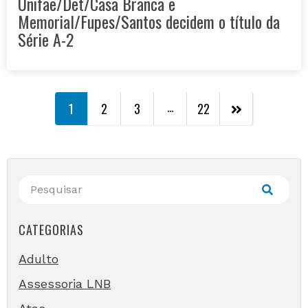
Unifae/Det/Casa Branca e
Memorial/Fupes/Santos decidem o título da
Série A-2
…
1
2
3
22
CATEGORIAS
Adulto
Assessoria LNB